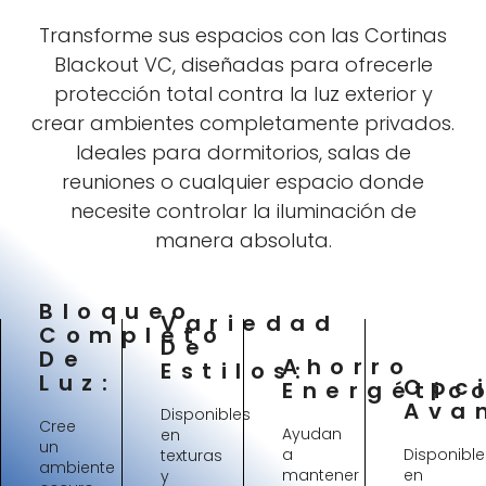
Transforme sus espacios con las Cortinas
Blackout VC, diseñadas para ofrecerle
protección total contra la luz exterior y
crear ambientes completamente privados.
Ideales para dormitorios, salas de
reuniones o cualquier espacio donde
necesite controlar la iluminación de
manera absoluta.
Bloqueo
Variedad
Completo
De
De
Ahorro
Estilos:
Luz:
Opc
Energétic
Ava
Disponibles
Cree
Ayudan
en
un
a
Disponible
texturas
ambiente
mantener
en
y